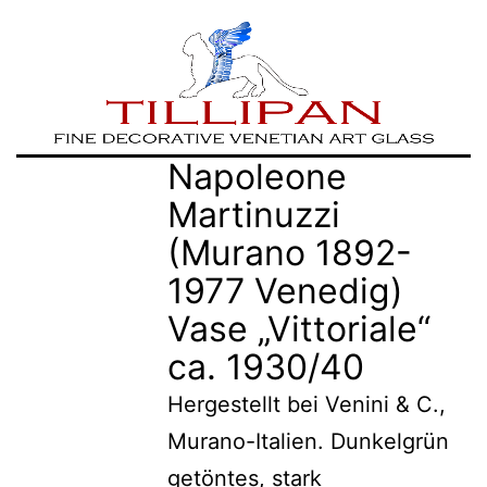
Zum
TILLIPAN
Napoleone
Inhalt
|
Martinuzzi
springen
Murano-
(Murano 1892-
Glass
1977 Venedig)
Vase „Vittoriale“
ca. 1930/40
Hergestellt bei Venini & C.,
Murano-Italien. Dunkelgrün
getöntes, stark