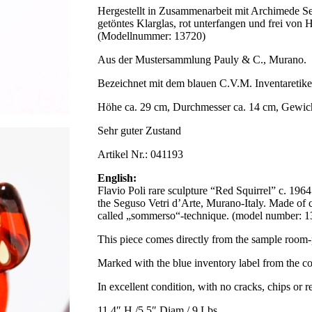
Hergestellt in Zusammenarbeit mit Archimede Seg
getöntes Klarglas, rot unterfangen und frei von 
(Modellnummer: 13720)
Aus der Mustersammlung Pauly & C., Murano.
Bezeichnet mit dem blauen C.V.M. Inventaretiket
Höhe ca. 29 cm, Durchmesser ca. 14 cm, Gewich
Sehr guter Zustand
Artikel Nr.: 041193
English:
Flavio Poli rare sculpture “Red Squirrel” c. 196
the Seguso Vetri d’Arte, Murano-Italy. Made of 
called „sommerso“-technique. (model number: 1
This piece comes directly from the sample room-
Marked with the blue inventory label from the 
In excellent condition, with no cracks, chips or re
11,4″ H./5,5″ Diam./ 9 Lbs.