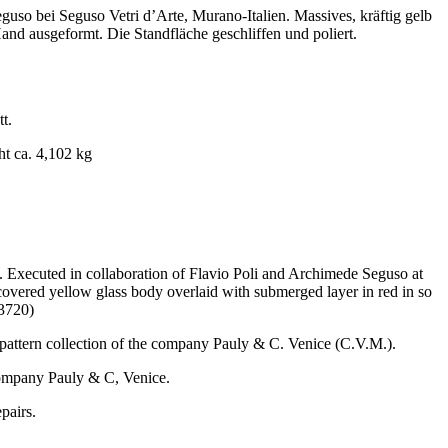
uso bei Seguso Vetri d’Arte, Murano-Italien. Massives, kräftig gelb
Hand ausgeformt. Die Standfläche geschliffen und poliert.
t.
t ca. 4,102 kg
4. Executed in collaboration of Flavio Poli and Archimede Seguso at
covered yellow glass body overlaid with submerged layer in red in so
3720)
pattern collection of the company Pauly & C. Venice (C.V.M.).
company Pauly & C, Venice.
pairs.