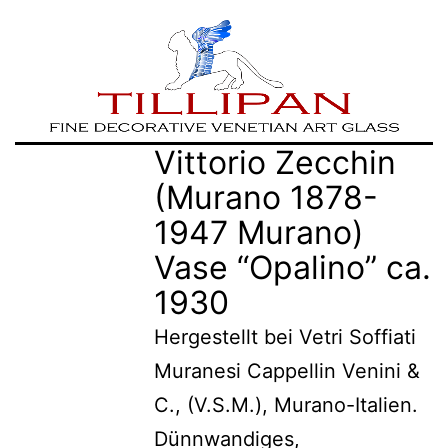
Zum
TILLIPAN
Vittorio Zecchin
Inhalt
|
(Murano 1878-
springen
Murano-
1947 Murano)
Glass
Vase “Opalino” ca.
1930
Hergestellt bei Vetri Soffiati
Muranesi Cappellin Venini &
C., (V.S.M.), Murano-Italien.
Dünnwandiges,