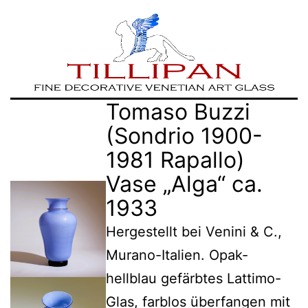
Zum
TILLIPAN
Tomaso Buzzi
Inhalt
|
(Sondrio 1900-
springen
Murano-
1981 Rapallo)
Glass
Vase „Alga“ ca.
1933
Hergestellt bei Venini & C.,
Murano-Italien. Opak-
hellblau gefärbtes Lattimo-
Glas, farblos überfangen mit