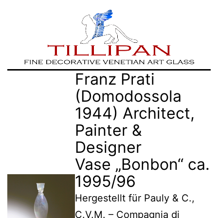
Zum
TILLIPAN
Franz Prati
Inhalt
|
(Domodossola
springen
Murano-
1944) Architect,
Glass
Painter &
Designer
Vase „Bonbon“ ca.
1995/96
Hergestellt für Pauly & C.,
C.V.M. – Compagnia di