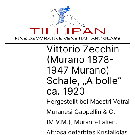
Zum
TILLIPAN
Vittorio Zecchin
Inhalt
|
(Murano 1878-
springen
Murano-
1947 Murano)
Glass
Schale, „A bolle“
ca. 1920
Hergestellt bei Maestri Vetrai
Muranesi Cappellin & C.
(M.V.M.), Murano-Italien.
Altrosa gefärbtes Kristallglas