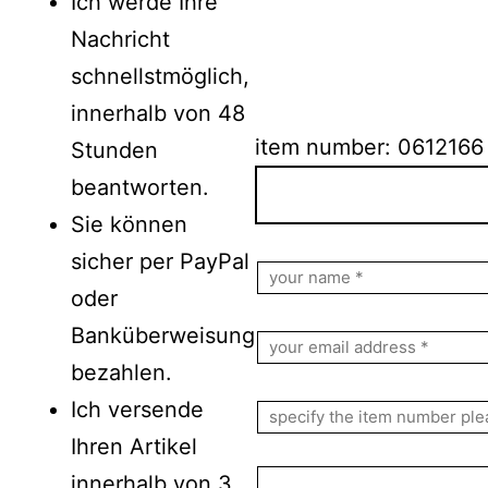
Ich werde Ihre
Nachricht
schnellstmöglich,
innerhalb von 48
item number: 0612166
Stunden
beantworten.
Sie können
Bitte lasse dieses Feld le
sicher per PayPal
oder
Banküberweisung
bezahlen.
Ich versende
Ihren Artikel
innerhalb von 3